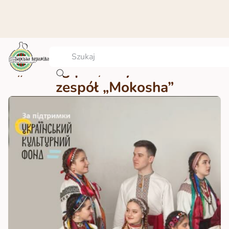
„Rolling pot, zwymiotował” –
zespół „Mokosha”