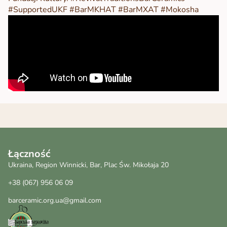
#SupportedUKF #BarMKHAT #BarMXAT #Mokosha
Łączność
Ukraina, Region Winnicki, Bar, Plac Św. Mikołaja 20
+38 (067) 956 06 09
barceramic.org.ua@gmail.com