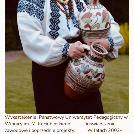
Wykształcenie: Państwowy Uniwersytet Pedagogiczny w
Winnicy im. M. Kociubińskiego.
Doświadczenie
zawodowe i poprzednie projekty:
W latach 2002-