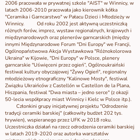
2006 pracowała w prywatnej szkole "AIST" w Winnicy, w
latach 2006-2010 pracowała jako kierownik kółka
"Ceramika i Garncarstwo" w Pałacu Dzieci i Młodzieży w
Winnicy.
Od roku 2002 jest aktywną uczestniczką
różnych forów, imprez, wystaw regionalnych, krajowych i
międzynarodowych oraz plenerów garncarskich (między
innymi Międzynarodowe Forum "Dni Europy" we Francji,
Ogólnopaństwowa Akcja Wystawkowa "Różnokolorowa
Ukraina" w Kijowie, "Dni Europy" w Polsce, plenery
garncarskie "Uświęceni przez ogień”, Ogólnoukraiński
festiwal kultury obyczajowej "Żywy Ogień", regionalny
młodzieżowy etnograficzny "Kalinowe Mosty", festiwal
Związku Ukraińców z Castellón w Castellon de la Plana,
Hiszpania, festiwal "Dwa miasta – jedno serce" (z okazji
50-lecia współpracy miast Winnicy i Kielc w Polsce itp.).
Członkini grupy inicjatywnej projektu "Odrodzenie
tradycji ceramiki barskiej" (całkowity budżet 202 tys.
hrywien), wspieranego przez UFK w 2018 roku.
Uczestniczka działań
na rzecz odrodzenia ceramiki barskiej
w latach 2019-2020 oraz autorka warsztatów