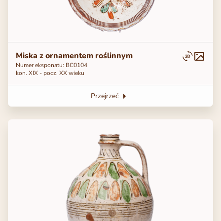
Miska z ornamentem roślinnym
Numer eksponatu: ВС0104
kon. ХІХ - pocz. ХХ wieku
Przejrzeć