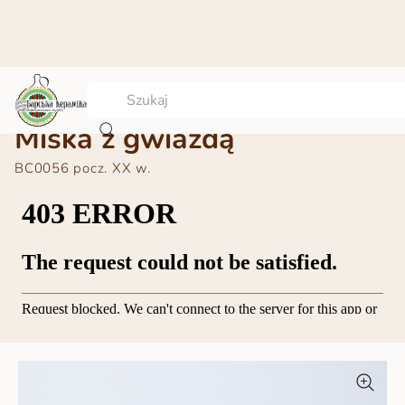
Miska z gwiazdą
BC0056
pocz. ХХ w.