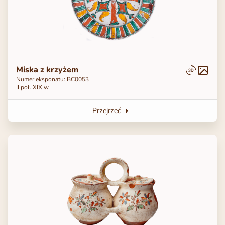
Miska z krzyżem
Numer eksponatu: BC0053
ІІ poł. ХІХ w.
Przejrzeć