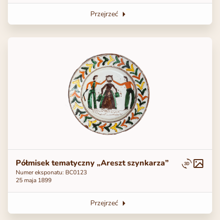
Przejrzeć
Półmisek tematyczny „Areszt szynkarza”
Numer eksponatu: ВС0123
25 maja 1899
Przejrzeć