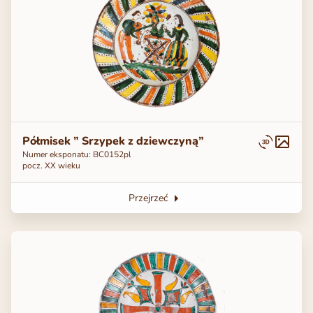
Półmisek ” Srzypek z dziewczyną”
Numer eksponatu: ВС0152pl
pocz. XX wieku
Przejrzeć