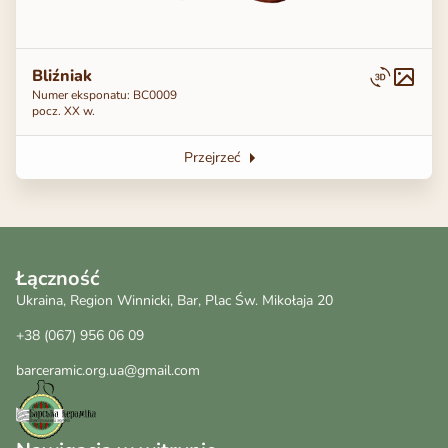
Bliźniak
Numer eksponatu: BC0009
pocz. ХХ w.
Przejrzeć
Łączność
Ukraina, Region Winnicki, Bar, Plac Św. Mikołaja 20
+38 (067) 956 06 09
barceramic.org.ua@gmail.com