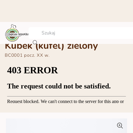
Kubek (kufel) zielony
BC0001
pocz. ХХ w.