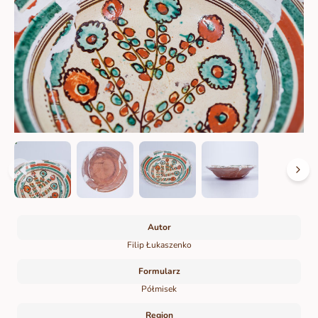
Autor
Filip Łukaszenko
Formularz
Półmisek
Region