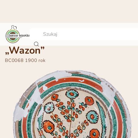
Półmisek tematyczny
„Wazon”
BC0068 1900 rok