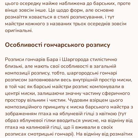
цього осередку майже наближена до барських, проте
вінце зовсім інше. Це щодо форм, але основне
розмаїття ховається в стилі розписування, і тут
майстри кожного з названих трьох осередків зовсім
оригінальні.
Особливості гончарського розпису
Розписи гончарів Бара і Шаргорода стилістично
близькі, але мають свої особливості в загальній
композиції розпису, тобто, шаргородські гончарі
розписом заповнювали весь внутрішній простір миски,
в той час як барські майстри розпис компонували в
центрі миски, залишаючи значну частину сферичного
простору вільним і чистим. Чудовим взірцем цього
композиційного принципу є миска барського майстра з
зображенням птаха на яблуневій гілці з квіткою (тут
образ яблуневої гілки вводиться умисне, на відміну від
птаха на калиновій гілці, що її вживали в своїх
розписах смотрицькі гончарі).
На відміну від розмаїтих