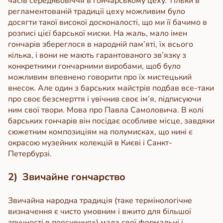
часів середньовіччя в гончарському цеху. Тільки в
регламентованій традиції цеху можливим було
досягти такої високої досконалості, що ми її бачимо в
розписі цієї барської миски.
На жаль, мало імен
гончарів збереглося в народній пам’яті, їх всього
кілька, і вони не мають гарантованого зв’язку з
конкретними гончарними виробами, щоб було
можливим впевнено говорити про їх мистецький
внесок. Але один з барських майстрів подбав все-таки
про своє безсмерття і увічнив своє ім’я, підписуючи
ним свої твори. Мова про Павла Самоловича. В колі
барських гончарів він посідає особливе місце, завдяки
сюжетним композиціям на полумисках, що нині є
окрасою музейних колекцій в Києві і Санкт-
Петербурзі.
2)
Звичайне гончарство
Звичайна народна традиція (таке термінологічне
визначення є чисто умовним і вжито для більшої
зручності в поясненнях) мала свої формальні і