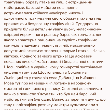
трактувань образу птаха на гілці смотрицькими
майстрами, барські майстри послідовно
дотримувалися стійкого «каліграфічного» і
однотипного трактування свого образу птаха на гілці,
проявляючи бездоганну графіку ліній.
Тут доречно
приділити більш детальну увагу цьому «класичному»
взірцеві керамічного розпису барських гончарів, для
якого характерна раціональна скупість графічних
контурів, вишукана плавність ліній, максимально
допустимий аскетизм творення форми і птаха, і гілки з
квіткою. Жодного зайвого штриха! Це яскравий
показник високої майстерності і бездоганної естетики.
Щось подібне в українському гончарстві зустрічаємо
лишень у гончара Шостопальця з Сокаля на
Львівщині та у гончарів села Дибинці на Київщині.
Мова тут про найвищий «пілотаж» в народному
мистецтві гончарного розпису. Сьогодні дослідникам
важко з певністю з’ясувати, хто був цей барський
майстер і чи він був один. Важко заперечити думку, що
таку «каліграфію» розпису майстри культивували з