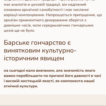
має аналогів в цеховій традиції, він наділений
ознаками архаїчної самобутності і має численні
варіації компонування. Напрошується припущення, що
архаїзм орнаментного декорування зберігся з
давніших часів, коли середньовічних гончарських
цехів ще не було.
Барське гончарство є
винятковим культурно-
історичним явищем
на сьогодні мало вивченим, але значимість якого
важко перебільшити по причині його давності в часі
і високій мистецькій якості, як компонента нашої
етнічної культури.