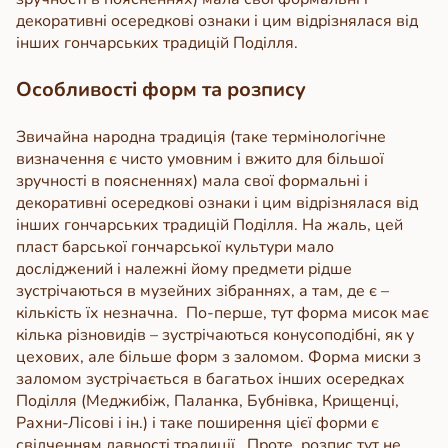
декоративні осередкові ознаки і цим відрізнялася від
інших гончарських традицій Поділля.
Особливості форм та розпису
Звичайна народна традиція (таке термінологічне
визначення є чисто умовним і вжито для більшої
зручності в поясненнях) мала свої формальні і
декоративні осередкові ознаки і цим відрізнялася від
інших гончарських традицій Поділля.
На жаль, цей
пласт барської гончарської культури мало
досліджений і належні йому предмети рідше
зустрічаються в музейних зібраннях, а там, де є –
кількість їх незначна.
По-перше, тут форма мисок має
кілька різновидів – зустрічаються конусоподібні, як у
цехових, але більше форм з заломом. Форма миски з
заломом зустрічається в багатьох інших осередках
Поділля (Меджибіж, Паланка, Бубнівка, Крищенці,
Рахни-Лісові і ін.) і таке поширення цієї форми є
свідченням давності традиції.
Проте, розпис тут не