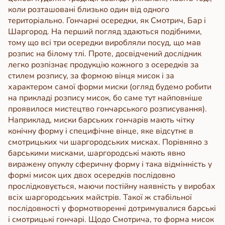
коли розташовані близько один від одного
територіально.
Гончарні осередки, як Смотрич, Бар і
Шаргород. На перший погляд здаються подібними,
тому що всі три осередки виробляли посуд, що мав
розпис на білому тлі. Проте, досвідчений дослідник
легко розпізнає продукцію кожного з осередків за
стилем розпису, за формою вінця мисок і за
характером самої форми миски (огляд будемо робити
на прикладі розпису мисок, бо саме тут найповніше
проявилося мистецтво гончарського розписування).
Наприклад, миски барських гончарів мають чітку
конічну форму і специфічне вінце, яке відсутнє в
смотрицьких чи шаргородських мисках. Порівняно з
барськими мисками, шаргородські мають явно
виражену опуклу сферичну форму і така відмінність у
формі мисок цих двох осередків послідовно
прослідковується, маючи постійну наявність у виробах
всіх шаргородських майстрів. Такої ж стабільної
послідовності у формотворенні дотримувалися барські
і смотрицькі гончарі. Щодо Смотрича, то форма мисок