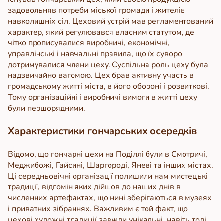
задовольняв потреби міської громади і жителів
навколишніх сіл.
Цеховий устрій мав регламентований
характер, який регулювався власним статутом, де
чітко прописувалися виробничі, економічні,
управлінські і навчальні правила, що їх суворо
дотримувалися члени цеху. Суспільна роль цеху була
надзвичайно вагомою. Цех брав активну участь в
громадському житті міста, в його обороні і розвиткові.
Тому організаційні і виробничі вимоги в житті цеху
були першорядними.
Характеристики гончарських осередків
Відомо, що гончарні цехи на Поділлі були в Смотричі,
Меджибожі, Гайсині, Шаргороді, Яневі та інших містах.
Ці середньовічні організації полишили нам мистецькі
традиції, відгомін яких дійшов до наших днів в
численних артефактах, що нині зберігаються в музеях
і приватних зібраннях. Важливим є той факт, що
цехові художні традиції завжди унікальні, навіть тоді,