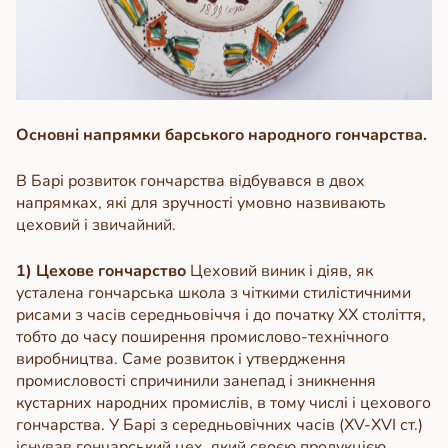
Основні напрямки барського народн
ого гончарства.
В Барі розвиток гончарства відбувався в двох
напрямках, які для зручності умовно назвивають
цеховий і звичайний.
1) Цехове гончарство
Цеховий виник і діяв, як
усталена гончарська школа з чіткими стилістичними
рисами з часів середньовіччя і до початку ХХ століття,
тобто до часу поширення промислово-технічного
виробництва. Саме розвиток і утвердження
промисловості спричинили занепад і зникнення
кустарних народних промислів, в тому числі і цехового
гончарства.
У Барі з середньовічних часів (ХV-ХVI ст.)
існував гончарський цех, який своєю продукцією