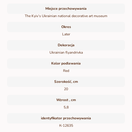
Miejsce przechowywania
The Kyiv’s Ukrainian national decorative art museum
Okres
Later
Dekoracja
Ukrainian flyandrivka
Kolor podlewania
Red
Szerokość, cm
20
Wzrost , cm
5,8
identyfikator przechowywania
К-12635