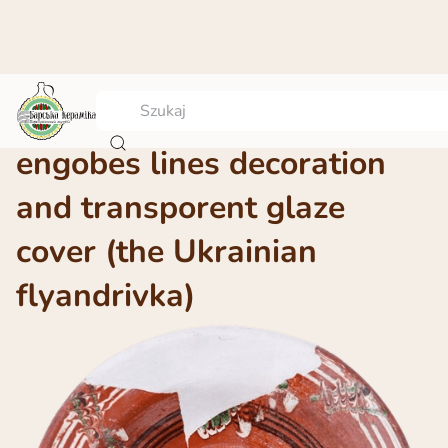
A platter with the colorful
engobes lines decoration
and transporent glaze
cover (the Ukrainian
flyandrivka)