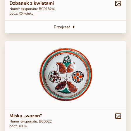
Dzbanek z kwiatami
Numer eksponatu: ВС0182pl
pocz. XX wieku
Przejrzeć
Miska „wazon”
Numer eksponatu: BC0022
pocz. ХХ w.