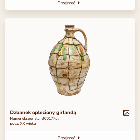
Przejrzeć
Dzbanek opleciony girlandą
Numer eksponatu: ВС0177pl
pocz. XX wieku
Przejrzeć