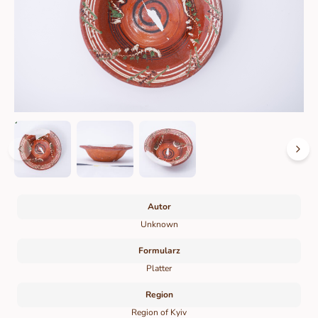
Autor
Unknown
Formularz
Platter
Region
Region of Kyiv