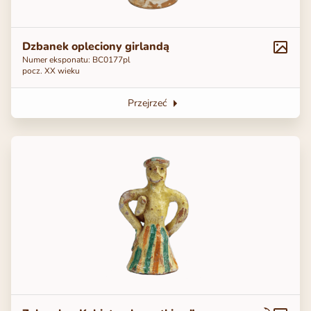
Dzbanek opleciony girlandą
Numer eksponatu: ВС0177pl
pocz. XX wieku
Przejrzeć