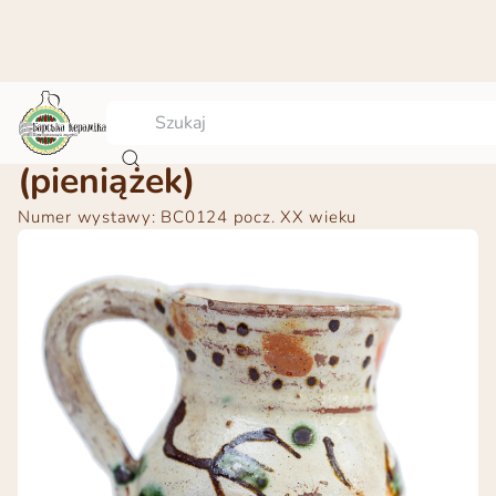
Dzbanek-monetka
(pieniążek)
Numer wystawy: ВС0124
pocz. ХХ wieku