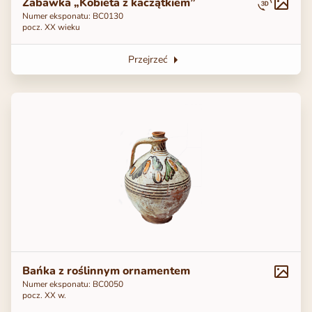
Zabawka „Kobieta z kaczątkiem”
Numer eksponatu: ВС0130
pocz. ХХ wieku
Przejrzeć
Bańka z roślinnym ornamentem
Numer eksponatu: BC0050
pocz. ХХ w.