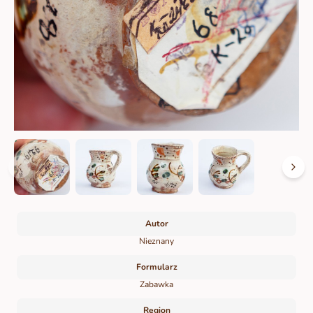
Autor
Nieznany
Formularz
Zabawka
Region