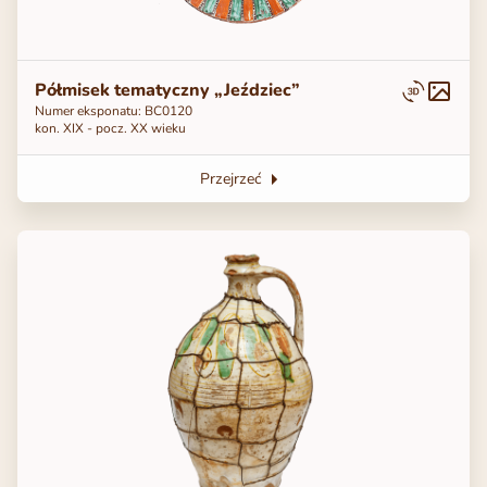
Półmisek tematyczny „Jeździec”
Numer eksponatu: ВС0120
kon. ХІХ - pocz. ХХ wieku
Przejrzeć