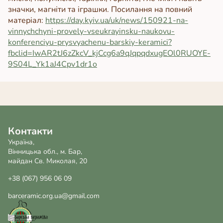
значки, магніти та іграшки. Посилання на повний
матеріал:
https://day.kyiv.ua/uk/news/150921-na-
vinnychchyni-provely-vseukrayinsku-naukovu-
konferenciyu-prysvyachenu-barskiy-keramici?
fbclid=IwAR2tJ6zZkcV_kjCcg6a9qJqpqdxugEOl0RUOYE-
9S04L_Yk1aJ4Cpv1dr1o
Контакти
Україна,
Вінницька обл., м. Бар,
майдан Св. Миколая, 20
+38 (067) 956 06 09
barceramic.org.ua@gmail.com