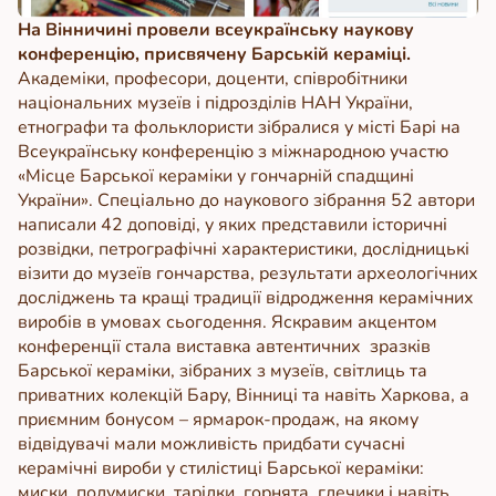
На Вінничині провели всеукраїнську наукову
конференцію, присвячену Барській кераміці.
Академіки, професори, доценти, співробітники
національних музеїв і підрозділів НАН України,
етнографи та фольклористи зібралися у місті Барі на
Всеукраїнську конференцію з міжнародною участю
«Місце Барської кераміки у гончарній спадщині
України». Спеціально до наукового зібрання 52 автори
написали 42 доповіді, у яких представили історичні
розвідки, петрографічні характеристики, дослідницькі
візити до музеїв гончарства, результати археологічних
досліджень та кращі традиції відродження керамічних
виробів в умовах сьогодення. Яскравим акцентом
конференції стала виставка автентичних зразків
Барської кераміки, зібраних з музеїв, світлиць та
приватних колекцій Бару, Вінниці та навіть Харкова, а
приємним бонусом – ярмарок-продаж, на якому
відвідувачі мали можливість придбати сучасні
керамічні вироби у стилістиці Барської кераміки:
миски, полумиски, тарілки, горнята, глечики і навіть