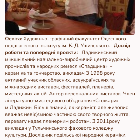
Освіта:
Художньо-графічний факультет Одеського
педагогічного інституту ім. К. Д. Ушинського.
Досвід
роботи та попередні проєкти:
Ладижинський
міжшкільний навчально-виробничий центр художніх
промислів та народних ремесл «Спадщина» -
кераміка та гончарство, викладач
З 1998 року
активний учасник обласних, всеукраїнських та
міжнародних виставок, фестивалей, пленерів,
мистецьких акцій. Автор персональних виставок.
Член
літературно-мистецького об’єднання «Стожари»
м.Ладижин
Більш знаний, як кераміст, але живопис
вважає невід’ємною частиною свого творчого життя,
перевагу надає пленерним роботам.
З 2011року
викладач у Тульчинського фахового коледжу
культури. Дослідник подільської народної кераміки.