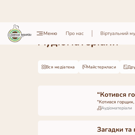
Меню
Про нас
Віртуальний м
Аудіоматеріали
Вся медіатека
Майстеркласи
Дру
“Котився г
"Котився горщик,
Аудіоматеріали
Загадки та 