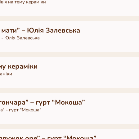
в’я на тему кераміки
 мати” – Юлія Залевська
" - Юлія Залевська
му кераміки
раміки
гончара” – гурт “Мокоша”
а" - гурт "Мокоша"
 плужок оре” – гурт “Мокоша”