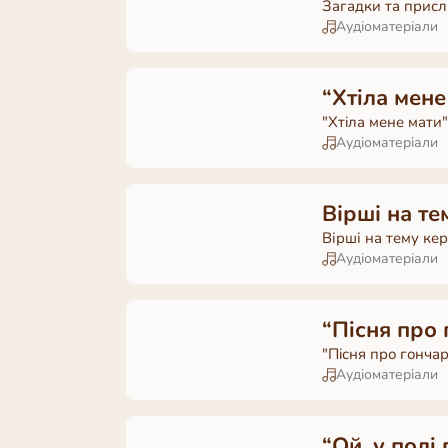
Загадки та прислі
Аудіоматеріали
“Хтiла мене
"Хтiла мене мати
Аудіоматеріали
Вірші на те
Вірші на тему ке
Аудіоматеріали
“Пiсня про 
"Пiсня про гончар
Аудіоматеріали
“Ой, у полi