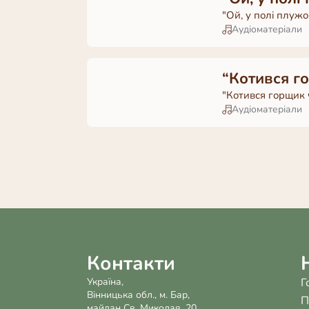
"Ой, у полi плужо
Аудіоматеріали
“Котився г
"Котився горщик 
Аудіоматеріали
Контакти
Україна,
Г
Вінницька обл., м. Бар,
П
майдан Св. Миколая, 20