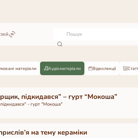
узей
ковані матеріали
Аудіоматеріали
Відеолекції
Статт
орщик, пiдкидався” – гурт “Мокоша”
 пiдкидався" - гурт "Мокоша"
прислів’я на тему кераміки