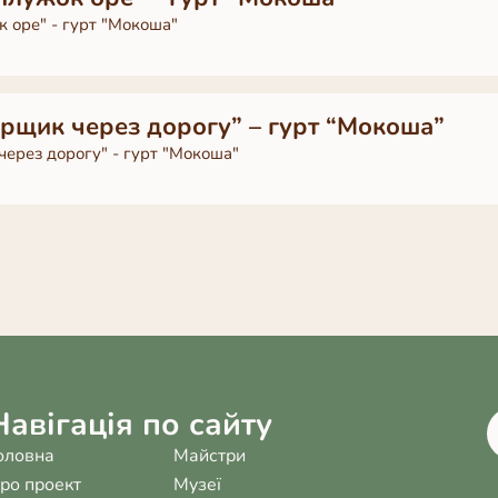
к оре" - гурт "Мокоша"
орщик через дорогу” – гурт “Мокоша”
через дорогу" - гурт "Мокоша"
Навігація по сайту
оловна
Майстри
ро проект
Музеї