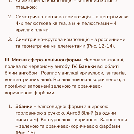
Асиметрична композиція – квітковий мотив з
пташкою;
Симетрично-квіткова композиція – в центрі миски
4-х пелюсткова квітка, а між пелюстками – 4
круглих плями;
Симетрично-кругова композиція – з рослинними
та геометричними елементами (Рис. 12-14).
ІІІ. Миски сферо-конічної форми.
Неорнаментовані,
полива по червоному ангобу.
ІV. Баньки
всі облиті
білим ангобом.
Розпис у вигляді кривульок, зигзагів,
концентричних ліній. Всі лінії виконані коричневою, а
проміжки заповнені зеленою та оранжево-
коричневою фарбами.
Збанки
– еліпсовидної форми з широкою
горловиною з ручкою. Ангоб білий (за одним
винятком). Контурні лінії – коричневі. Заповнення
– зеленою та оранжево-коричневою фарбами
(Рис. 15).