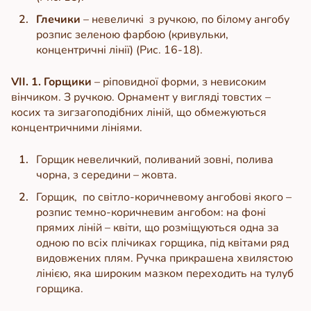
Глечики
– невеличкі з ручкою, по білому ангобу
розпис зеленою фарбою (кривульки,
концентричні лінії) (Рис. 16-18).
VII. 1. Горщики
– ріповидної форми, з невисоким
вінчиком. З ручкою. Орнамент у вигляді товстих –
косих та зигзагоподібних ліній, що обмежуються
концентричними лініями.
Горщик невеличкий, поливаний зовні, полива
чорна, з середини – жовта.
Горщик, по світло-коричневому ангобові якого –
розпис темно-коричневим ангобом: на фоні
прямих ліній – квіти, що розміщуються одна за
одною по всіх плічиках горщика, під квітами ряд
видовжених плям. Ручка прикрашена хвилястою
лінією, яка широким мазком переходить на тулуб
горщика.