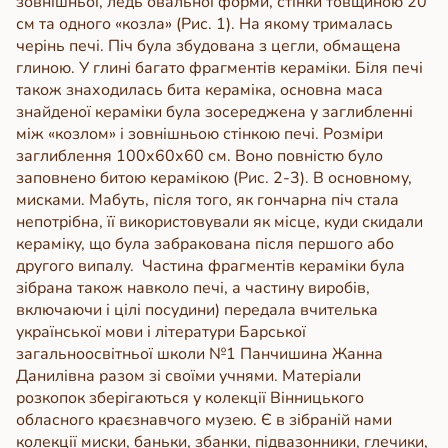
зовнішньої, ледь овальної форми, стінки товщиною 20
см та одного «козла» (Рис. 1). На якому трималась
черінь печі. Піч була збудована з цегли, обмащена
глиною. У глині багато фрагментів кераміки. Біля печі
також знаходилась бита кераміка, основна маса
знайденої кераміки була зосереджена у заглибленні
між «козлом» і зовнішньою стінкою печі. Розміри
заглиблення 100х60х60 см. Воно повністю було
заповнено битою керамікою (Рис. 2-3). В основному,
мисками. Мабуть, після того, як гончарна піч стала
непотрібна, її використовували як місце, куди скидали
кераміку, що була забракована після першого або
другого випалу.
Частина фрагментів кераміки була
зібрана також навколо печі, а частину виробів,
включаючи і цілі посудини) передала вчителька
української мови і літератури Барської
загальноосвітньої школи №1 Панчишина Жанна
Данилівна разом зі своїми учнями. Матеріали
розкопок зберігаються у колекції Вінницького
обласного краєзнавчого музею.
Є в зібраній нами
колекції миски, баньки, збанки, підвазонники, глечики,