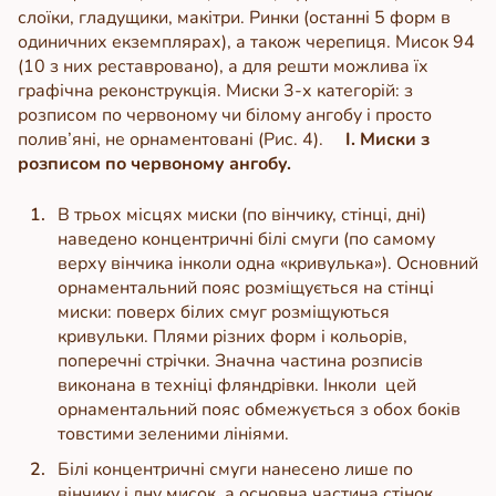
слоїки, гладущики, макітри. Ринки (останні 5 форм в
одиничних екземплярах), а також черепиця. Мисок 94
(10 з них реставровано), а для решти можлива їх
графічна реконструкція. Миски 3-х категорій: з
розписом по червоному чи білому ангобу і просто
полив’яні, не орнаментовані (Рис. 4).
І. Миски з
розписом по червоному ангобу.
В трьох місцях миски (по вінчику, стінці, дні)
наведено концентричні білі смуги (по самому
верху вінчика інколи одна «кривулька»). Основний
орнаментальний пояс розміщується на стінці
миски: поверх білих смуг розміщуються
кривульки. Плями різних форм і кольорів,
поперечні стрічки. Значна частина розписів
виконана в техніці фляндрівки. Інколи цей
орнаментальний пояс обмежується з обох боків
товстими зеленими лініями.
Білі концентричні смуги нанесено лише по
вінчику і дну мисок, а основна частина стінок