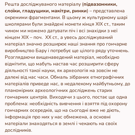
Решта досліджуваного матеріалу (
підвазонники,
слоїки, гладущики, макітри, ринки
) – представлена
окремими фрагментами. В цьому ж культурному шарі
школярами були знайдені монети кінця ХІХ ст., таким
чином ми можемо датувати піч і всі знахідки з неї
кінцем ХІХ – поч. ХХ ст., а увесь досліджуваний
матеріал значно розширює наші знання про гончарне
виробництво Бару і потребує ще цілого ряду уточнень.
Розглядаючи вищенаведений матеріал, необхідно
відмітити, що мабуть настав час розширити сферу
діяльності такої науки, як археологія на зовсім не
далекі від нас часи. Обмаль зібраних етнографічних
матеріалів приведе нас, в недалекому майбутньому, до
планомірних археологічних досліджень старих
гончарних центрів.
Виходячи з цього, постає ще одна
проблема: необхідні
сть вивчення і взяття під охорону
гончарних осередків, що на сьогодні вже не діють,
інформація про них у нас обмежена, а основні
матеріали знаходяться в землі і чекають на своїх
дослідників.