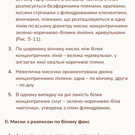
розписується безформними плямами, крапками,
косими стрічками з фляндрованими елементами,
віночками, плямами, що розташовуються в одну
лінію по всьому діаметру миски; концентричними
зелено-коричнево-білими лініями, кривульками
(Рис. 5-11).
По широкому вінчику миски, між білих
концентричних ліній – велика «кривулька», у
зигзагах якої овальні коричневі плями.
Невеличка мисочка орнаментована двома
концентричними лініями, одна – по вінчику, друга
– по дну.
В одному випадку на дні замість білих
концентричних смуг – зелено-коричнево-біла
«квіточка», утворена з плям фляндрівкою.
ІІ. Миски з розписом по білому фоні.