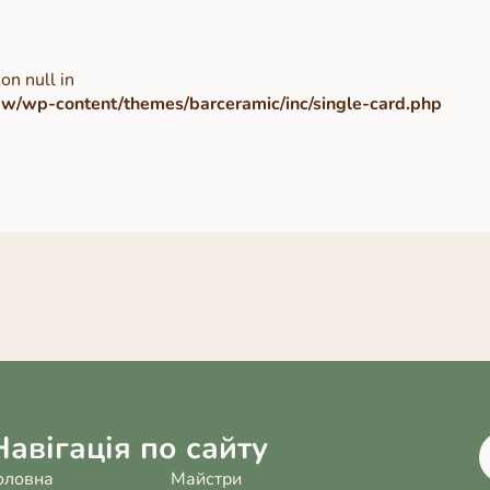
on null in
/wp-content/themes/barceramic/inc/single-card.php
Навігація по сайту
оловна
Майстри