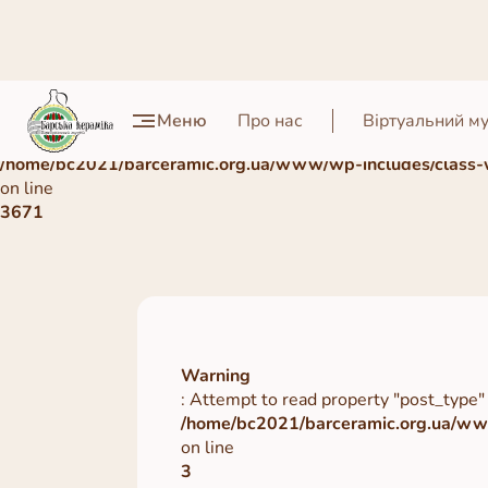
Warning
Меню
Про нас
Віртуальний м
: Undefined array key 0 in
/home/bc2021/barceramic.org.ua/www/wp-includes/class-
on line
3671
Warning
: Attempt to read property "post_type" 
/home/bc2021/barceramic.org.ua/www
on line
3