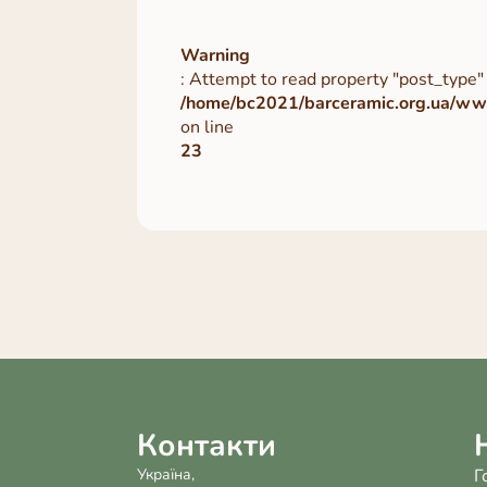
Warning
: Attempt to read property "post_type" 
/home/bc2021/barceramic.org.ua/www
on line
23
Контакти
Україна,
Г