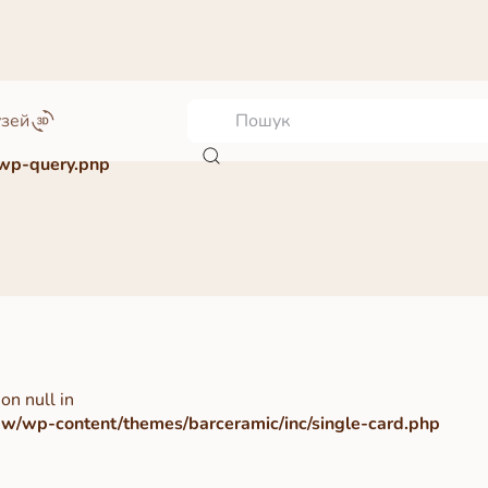
узей
wp-query.php
on null in
/wp-content/themes/barceramic/inc/single-card.php