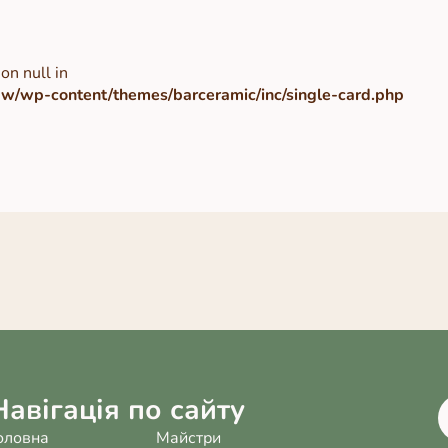
on null in
/wp-content/themes/barceramic/inc/single-card.php
Навігація по сайту
оловна
Майстри