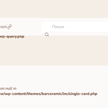
узей
wp-query.php
on null in
/wp-content/themes/barceramic/inc/single-card.php