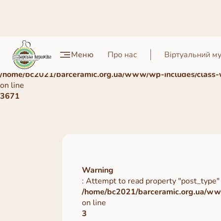
Warning
Меню
Про нас
Віртуальний м
: Undefined array key 0 in
/home/bc2021/barceramic.org.ua/www/wp-includes/class-
on line
3671
Warning
: Attempt to read property "post_type" 
/home/bc2021/barceramic.org.ua/www
on line
3