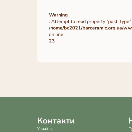
Warning
: Attempt to read property "post_type" 
/home/bc2021/barceramic.org.ua/www
on line
23
Контакти
Україна,
Г