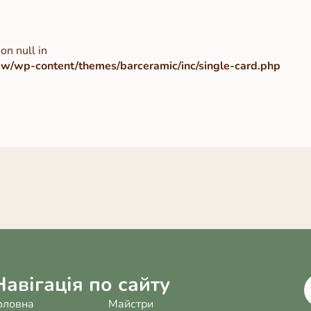
on null in
/wp-content/themes/barceramic/inc/single-card.php
Навігація по сайту
оловна
Майстри