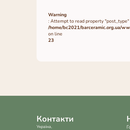
Warning
: Attempt to read property "post_type" 
/home/bc2021/barceramic.org.ua/www
on line
23
Контакти
Україна,
Г