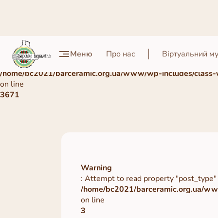
Warning
Меню
Про нас
Віртуальний м
: Undefined array key 0 in
/home/bc2021/barceramic.org.ua/www/wp-includes/class-
on line
3671
Warning
: Attempt to read property "post_type" 
/home/bc2021/barceramic.org.ua/www
on line
3