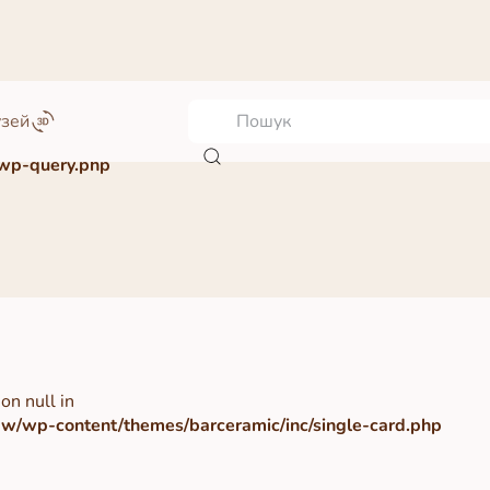
узей
wp-query.php
on null in
/wp-content/themes/barceramic/inc/single-card.php