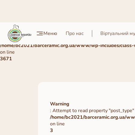
Warning
Меню
Про нас
Віртуальний м
: Undefined array key 0 in
/home/bc2021/barceramic.org.ua/www/wp-includes/class-
on line
3671
Warning
: Attempt to read property "post_type" 
/home/bc2021/barceramic.org.ua/www
on line
3