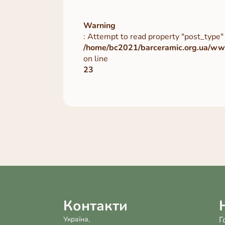
Warning
: Attempt to read property "post_type" 
/home/bc2021/barceramic.org.ua/www
on line
23
Контакти
Україна,
Г