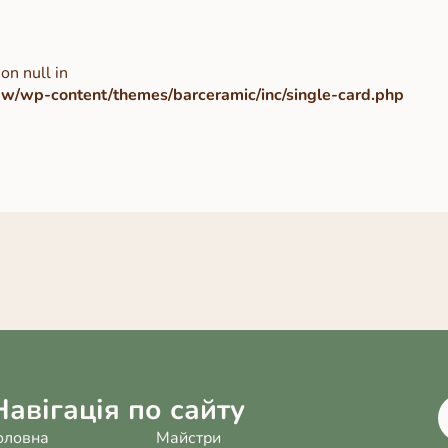
on null in
/wp-content/themes/barceramic/inc/single-card.php
Навігація по сайту
оловна
Майстри