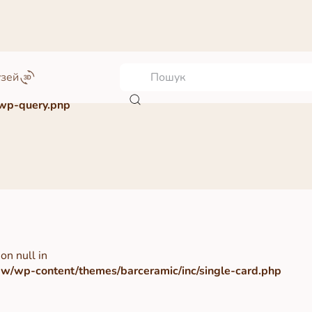
узей
wp-query.php
on null in
/wp-content/themes/barceramic/inc/single-card.php