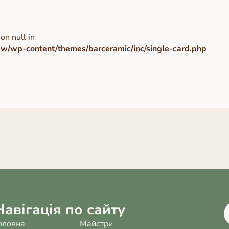
on null in
/wp-content/themes/barceramic/inc/single-card.php
Навігація по сайту
оловна
Майстри