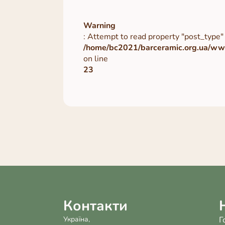
Warning
: Attempt to read property "post_type" 
/home/bc2021/barceramic.org.ua/www
on line
23
Контакти
Україна,
Г