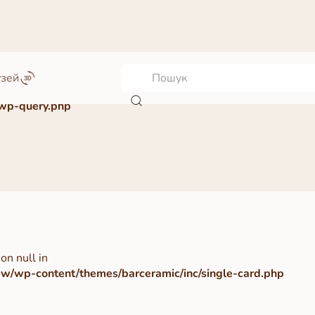
узей
wp-query.php
on null in
/wp-content/themes/barceramic/inc/single-card.php