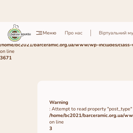
Warning
Меню
Про нас
Віртуальний м
: Undefined array key 0 in
/home/bc2021/barceramic.org.ua/www/wp-includes/class-
on line
3671
Warning
: Attempt to read property "post_type" 
/home/bc2021/barceramic.org.ua/www
on line
3