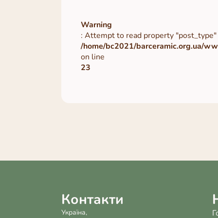
Warning
: Attempt to read property "post_type" 
/home/bc2021/barceramic.org.ua/www
on line
23
Контакти
Україна,
Г