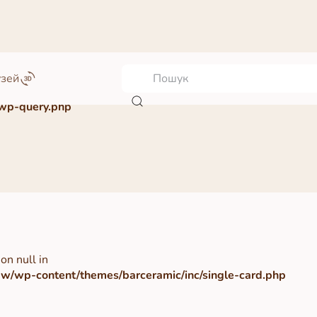
узей
wp-query.php
on null in
/wp-content/themes/barceramic/inc/single-card.php