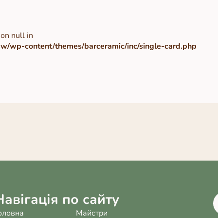
on null in
/wp-content/themes/barceramic/inc/single-card.php
Навігація по сайту
оловна
Майстри