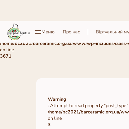
Warning
Меню
Про нас
Віртуальний м
: Undefined array key 0 in
/home/bc2021/barceramic.org.ua/www/wp-includes/class-
on line
3671
Warning
: Attempt to read property "post_type" 
/home/bc2021/barceramic.org.ua/www
on line
3