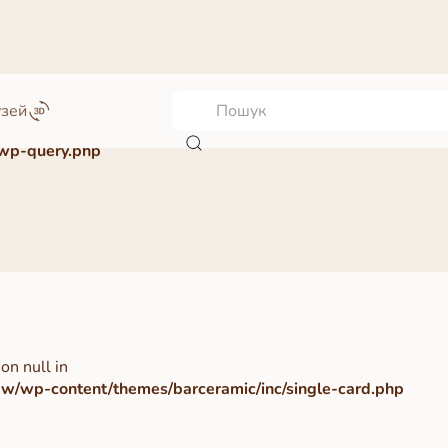
узей
wp-query.php
on null in
/wp-content/themes/barceramic/inc/single-card.php