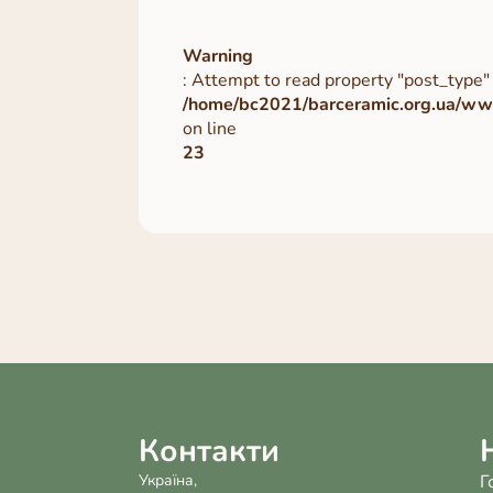
Warning
: Attempt to read property "post_type" 
/home/bc2021/barceramic.org.ua/www
on line
23
Контакти
Україна,
Г