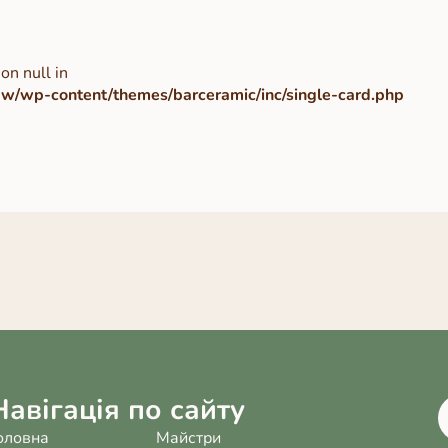
on null in
/wp-content/themes/barceramic/inc/single-card.php
Навігація по сайту
оловна
Майстри