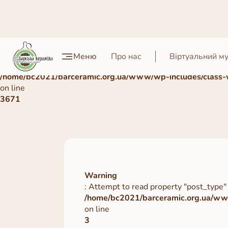
Warning
Меню
Про нас
Віртуальний м
: Undefined array key 0 in
/home/bc2021/barceramic.org.ua/www/wp-includes/class-
on line
3671
Warning
: Attempt to read property "post_type" 
/home/bc2021/barceramic.org.ua/www
on line
3