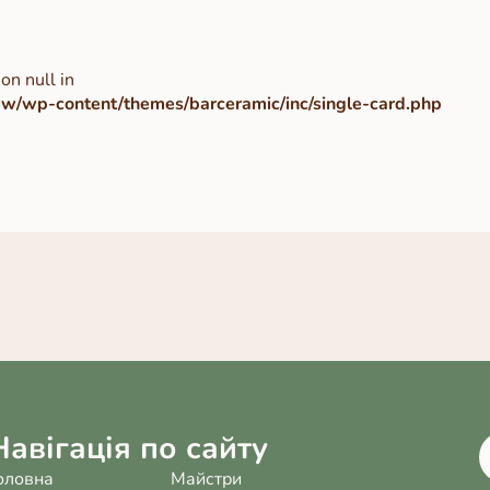
on null in
/wp-content/themes/barceramic/inc/single-card.php
Навігація по сайту
оловна
Майстри