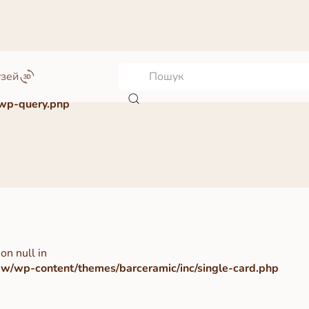
узей
wp-query.php
on null in
/wp-content/themes/barceramic/inc/single-card.php