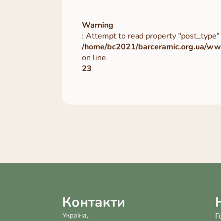
Warning
: Attempt to read property "post_type" 
/home/bc2021/barceramic.org.ua/www
on line
23
Контакти
Україна,
Г