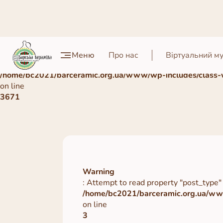
Warning
Меню
Про нас
Віртуальний м
: Undefined array key 0 in
/home/bc2021/barceramic.org.ua/www/wp-includes/class-
on line
3671
Warning
: Attempt to read property "post_type" 
/home/bc2021/barceramic.org.ua/www
on line
3