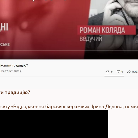
ти традицію?
роєкту «Відродження барської кераміки»; Ірина Дєдова, пом