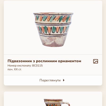
Підвазонник з рослинним орнаментом
Номер експонату: ВС0115
поч. ХХ ст.
Переглянути