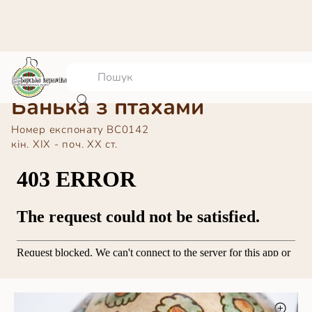
Банька з птахами
Номер експонату
ВС0142
кін. ХІХ - поч. ХХ ст.