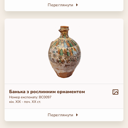
Переглянути
Банька з рослинним орнаментом
Номер експонату: BC0097
кін. ХІХ - поч. ХХ ст.
Переглянути