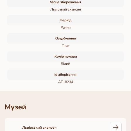
Місце збереження
Львіський скансен
Період
Рання
Оздоблення
Птах
Колір поливи
Білий
id зберігання
АП-8234
Музей
Львівський скансен