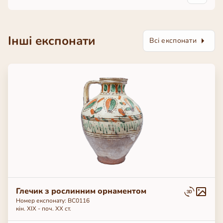
Інші експонати
Всі експонати
Глечик з рослинним орнаментом
Номер експонату: ВС0116
кін. ХІХ - поч. ХХ ст.