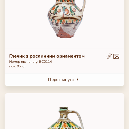
Глечик з рослинним орнаментом
Номер експонату: ВС0114
поч. ХХ ст.
Переглянути