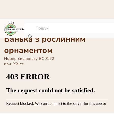
Банька з рослинним
орнаментом
Номер експонату
ВС0162
поч. ХХ ст.