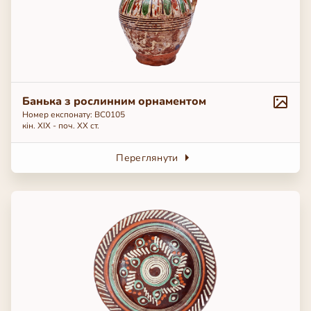
Банька з рослинним орнаментом
Номер експонату: BC0105
кін. ХІХ - поч. ХХ ст.
Переглянути