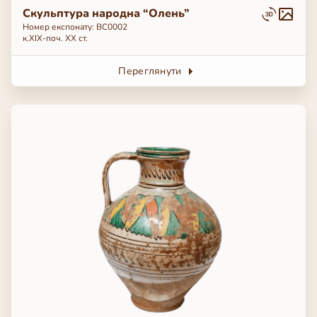
Скульптура народна “Олень”
Номер експонату: BC0002
к.ХІХ-поч. ХХ ст.
Переглянути