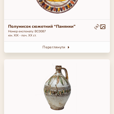
Полумисок сюжетний “Панянки”
Номер експонату: BC0087
кін. ХІХ - поч. ХХ ст.
Переглянути