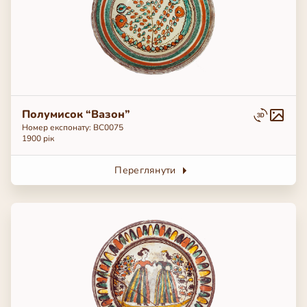
Полумисок “Вазон”
Номер експонату: BC0075
1900 рік
Переглянути