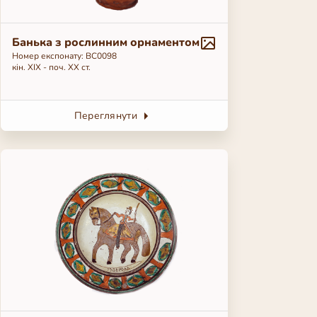
Банька з рослинним орнаментом
Номер експонату: BC0098
кін. ХІХ - поч. ХХ ст.
Переглянути