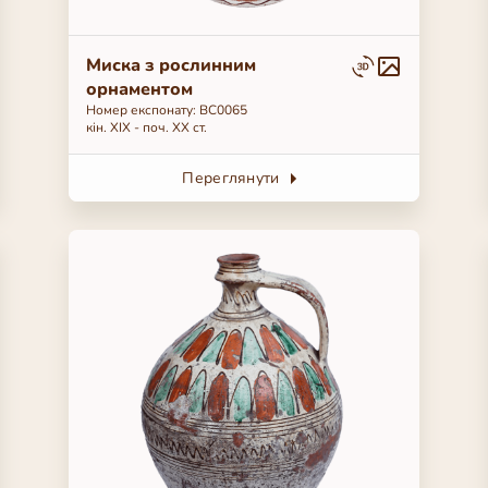
Миска з рослинним
орнаментом
Номер експонату: BC0065
кін. ХІХ - поч. ХХ ст.
Переглянути