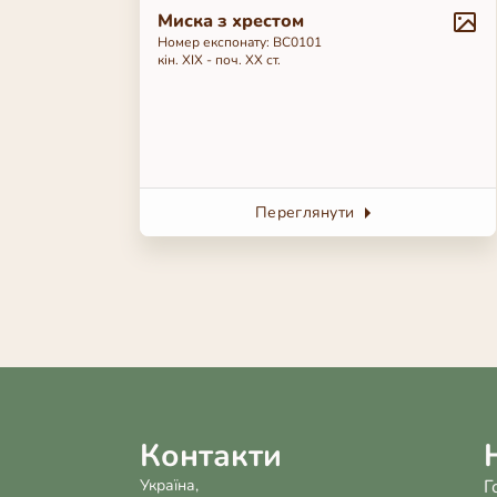
Миска з хрестом
Номер експонату: BC0101
кін. ХІХ - поч. ХХ ст.
Переглянути
Контакти
Україна,
Г