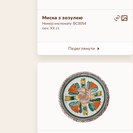
Миска з зозулею
Номер експонату: BC0054
поч. ХХ ст.
Переглянути