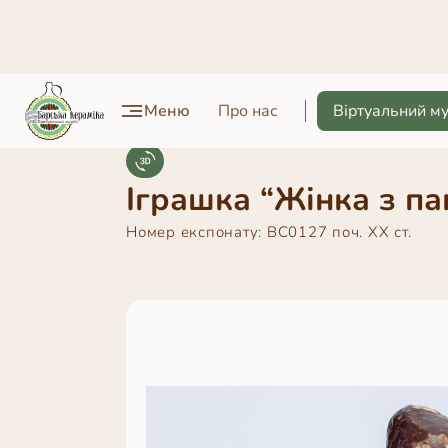
Меню
Про нас
Віртуальний м
Іграшка “Жінка з п
Номер експонату:
ВС0127
поч. ХХ ст.