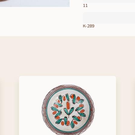
11
К-289