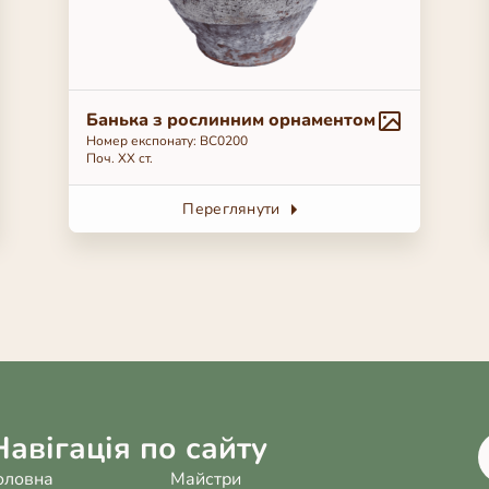
Банька з рослинним орнаментом
Номер експонату: ВС0200
Поч. ХХ ст.
Переглянути
Навігація по сайту
оловна
Майстри