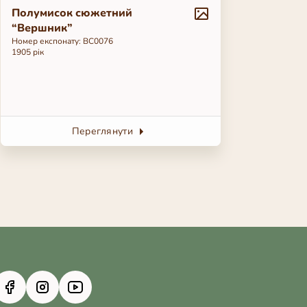
Полумисок сюжетний
“Вершник”
Номер експонату: BC0076
1905 рік
Переглянути