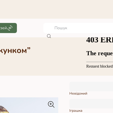
узей
акунком”
Невідомий
Іграшка