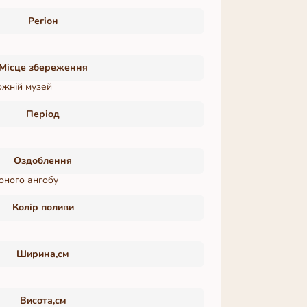
Регіон
Місце збереження
ожній музей
Період
Оздоблення
оного ангобу
Колір поливи
Ширина,см
Висота,см