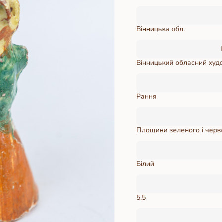
Вінницька обл.
Вінницький обласний худ
Рання
Площини зеленого і черв
Білий
5,5