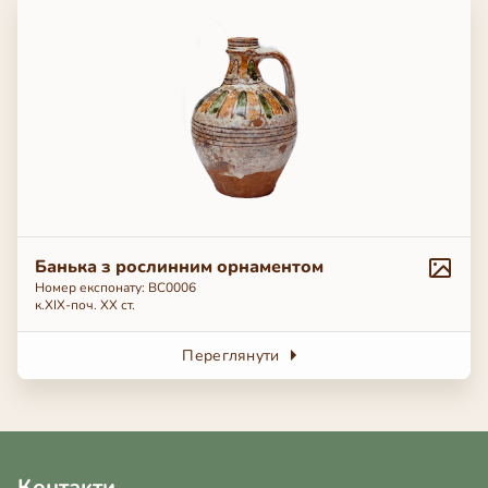
Банька з рослинним орнаментом
Номер експонату: BC0006
к.ХІХ-поч. ХХ ст.
Переглянути
Контакти