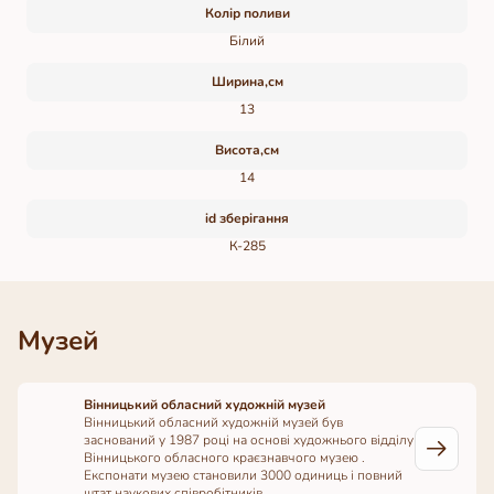
Колір поливи
Білий
Ширина,см
13
Висота,см
14
id зберігання
К-285
Музей
Вінницький обласний художній музей
Вінницький обласний художній музей був
заснований у 1987 році на основі художнього відділу
Вінницького обласного краєзнавчого музею .
Експонати музею становили 3000 одиниць і повний
штат наукових співробітників.