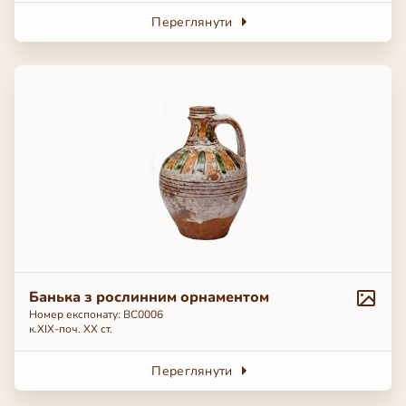
Переглянути
Банька з рослинним орнаментом
Номер експонату: BC0006
к.ХІХ-поч. ХХ ст.
Переглянути