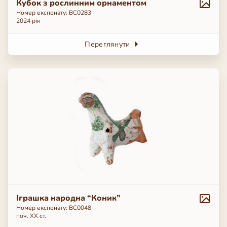
Кубок з рослинним орнаментом
Номер експонату: ВС0283
2024 рік
Переглянути
Іграшка народна “Коник”
Номер експонату: BC0048
поч. ХХ ст.