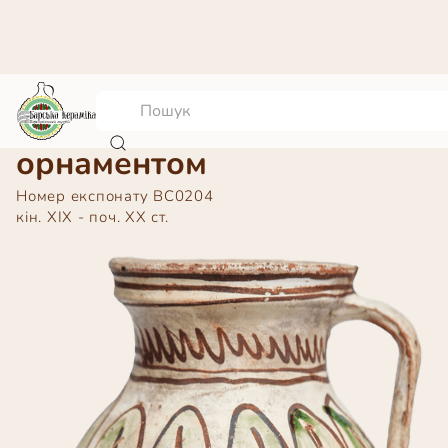
Глечик з рослинним
орнаментом
Номер експонату
ВС0204
кін. ХІХ - поч. ХХ ст.