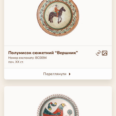
Полумисок сюжетний “Вершник”
Номер експонату: BC0094
поч. ХХ ст.
Переглянути