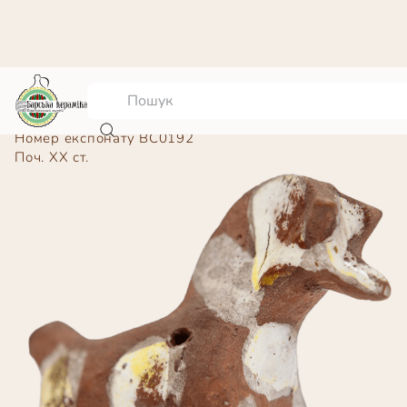
Іграшка “Коник”
Номер експонату
ВС0192
Поч. ХХ ст.