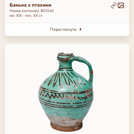
Банька з птахами
Номер експонату: ВС0142
кін. ХІХ - поч. ХХ ст.
Переглянути