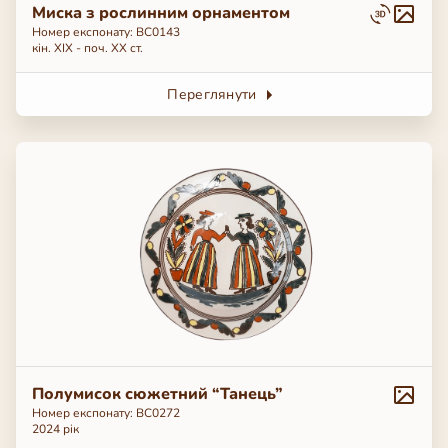
Миска з рослинним орнаментом
Номер експонату: ВС0143
кін. ХІХ - поч. ХХ ст.
Переглянути
Полумисок сюжетний “Танець”
Номер експонату: ВС0272
2024 рік