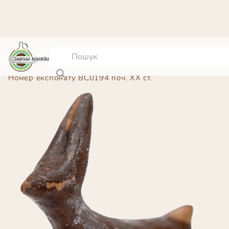
Іграшка “Козлик”
Номер експонату
BC0194 поч. ХХ ст.