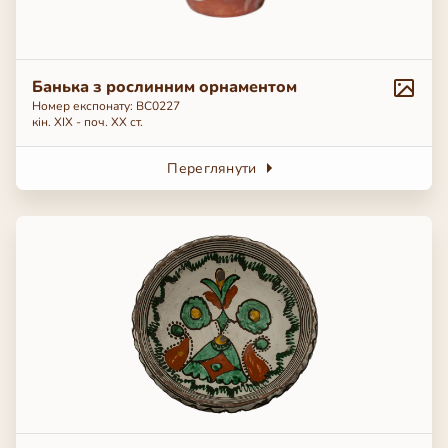
Банька з рослинним орнаментом
Номер експонату: ВС0227
кін. ХІХ - поч. ХХ ст.
Переглянути