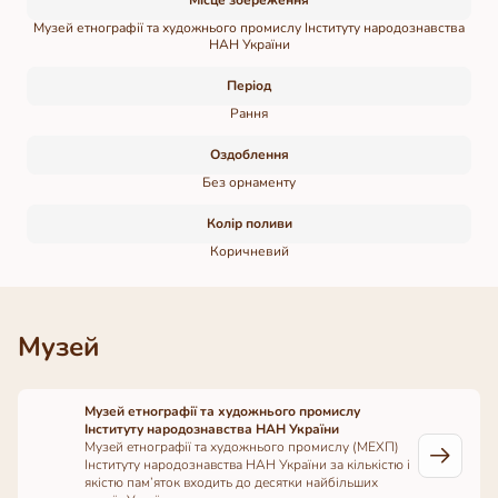
Місце збереження
Музей етнографії та художнього промислу Інституту народознавства
НАН України
Період
Рання
Оздоблення
Без орнаменту
Колір поливи
Коричневий
Музей
Музей етнографії та художнього промислу
Інституту народознавства НАН України
Музей етнографії та художнього промислу (МЕХП)
Інституту народознавства НАН України за кількістю і
якістю пам’яток входить до десятки найбільших