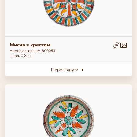
Миска з хрестом
Номер експонату: BC0053
ІІ пол. ХІХ ст.
Переглянути