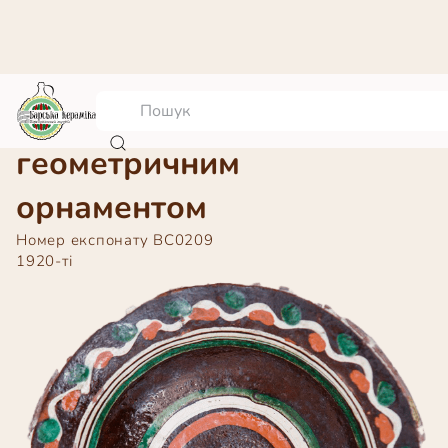
Полумисок з
геометричним
орнаментом
Номер експонату
ВС0209
1920-ті