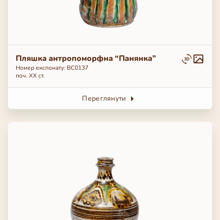
Пляшка антропоморфна “Панянка”
Номер експонату: ВС0137
поч. ХХ ст.
Переглянути