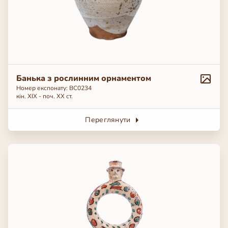
Банька з рослинним орнаментом
Номер експонату: ВС0234
кін. ХІХ - поч. ХХ ст.
Переглянути