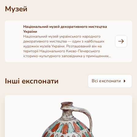
Музей
Національний музей декоративного мистецтва
України
Національний музей українського народного
декоративного мистецтва — один з найбільших
художніх музеїв України. Розташований він на
території Національного Києво-Печерського
історико-культурного заповідника у приміщеннях
колишніх митрополичих покоїв і прилеглої до них
домової Благовіщенської церкви, які є пам′ятками
архітектури ХVІІІ – поч. ХХ ст.
Інші експонати
Всі експонати