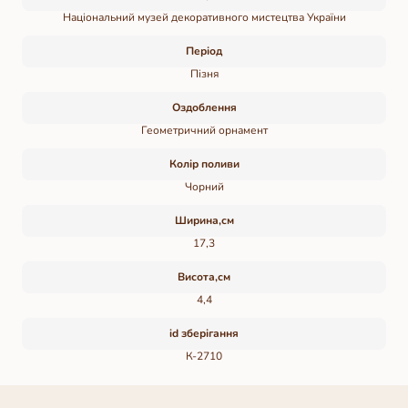
Національний музей декоративного мистецтва України
Період
Пізня
Оздоблення
Геометричний орнамент
Колір поливи
Чорний
Ширина,см
17,3
Висота,см
4,4
id зберігання
К-2710