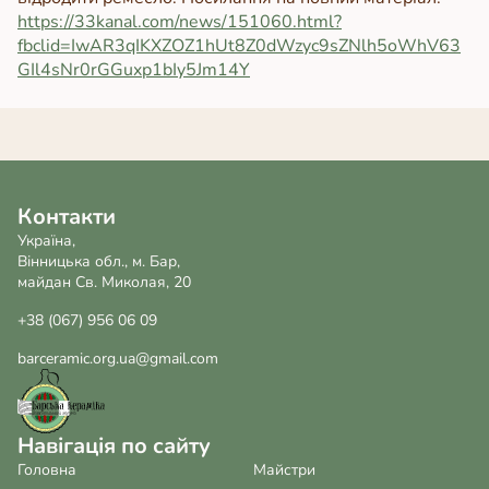
https://33kanal.com/news/151060.html?
fbclid=IwAR3qIKXZOZ1hUt8Z0dWzyc9sZNlh5oWhV63
GIl4sNr0rGGuxp1bIy5Jm14Y
Контакти
Україна,
Вінницька обл., м. Бар,
майдан Св. Миколая, 20
+38 (067) 956 06 09
barceramic.org.ua@gmail.com
Навігація по сайту
Головна
Майстри