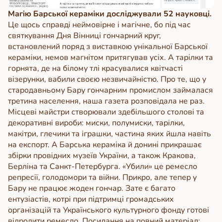
Магію Барської кераміки досліджували 52 науковці.
Це щось справді неймовірне і магічне, бо під час
святкування Дня Вінниці гончарний круг,
встановлений поряд з виставкою унікальної Барської
кераміки, немов магнітом притягував усіх. А тарілки та
горнята, де на білому тлі красувалися квітчасті
візерунки, вабили своєю незвичайністю. Про те, що у
стародавньому Бару гончарним промислом займалася
третина населення, наша газета розповідала не раз.
Місцеві майстри створювали здебільшого столові та
декоративні вироби: миски, полумиски, тарілки,
макітри, глечики та іграшки, частина яких йшла навіть
на експорт. А Барська кераміка й донині прикрашає
збірки провідних музеїв України, а також Кракова,
Берліна та Санкт-Петербурга. «Убили» це ремесло
репресії, голодомори та війни. Прикро, але тепер у
Бару не працює жоден гончар. Зате є багато
ентузіастів, котрі при підтримці громадських
організацій та Українського культурного фонду готові
відродити ремесло. Посилання на повний матеріал: