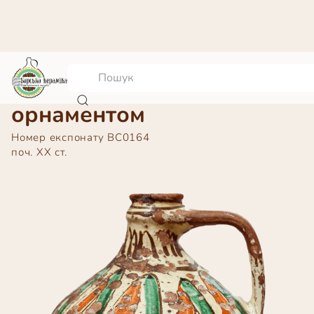
Банька з рослинним
орнаментом
Номер експонату
ВС0164
поч. ХХ ст.