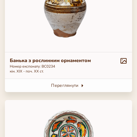
Банька з рослинним орнаментом
Номер експонату: ВС0234
кін. ХІХ - поч. ХХ ст.
Переглянути