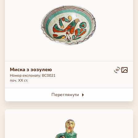
Миска з зозулею
Номер експонату: BC0021
поч. ХХ ст.
Переглянути