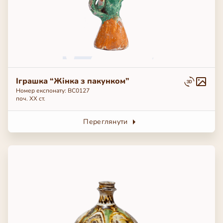
Іграшка “Жінка з пакунком”
Номер експонату: ВС0127
поч. ХХ ст.
Переглянути