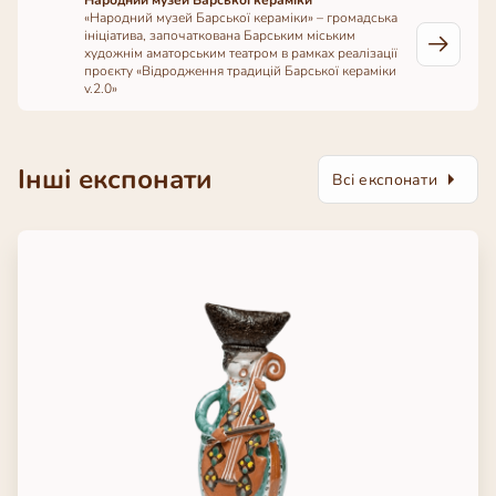
Народний музей Барської кераміки
«Народний музей Барської кераміки» – громадська
ініціатива, започаткована Барським міським
художнім аматорським театром в рамках реалізації
проєкту «Відродження традицій Барської кераміки
v.2.0»
Інші експонати
Всі експонати