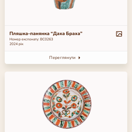
Пляшка-панянка “Даха Браха”
Номер експонату: ВС0263
2024 рік
Переглянути