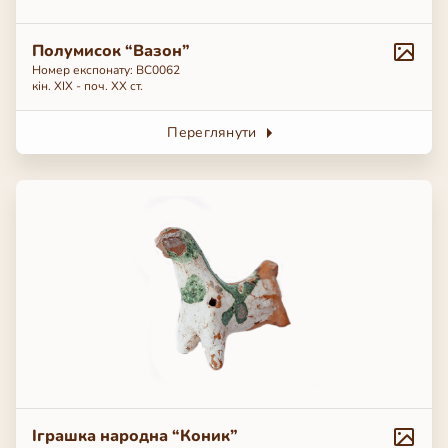
Полумисок “Вазон”
Номер експонату: BC0062
кін. ХІХ - поч. ХХ ст.
Переглянути
Іграшка народна “Коник”