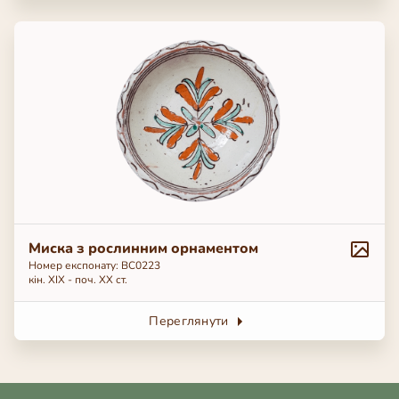
Миска з рослинним орнаментом
Номер експонату: ВС0223
кін. ХІХ - поч. ХХ ст.
Переглянути