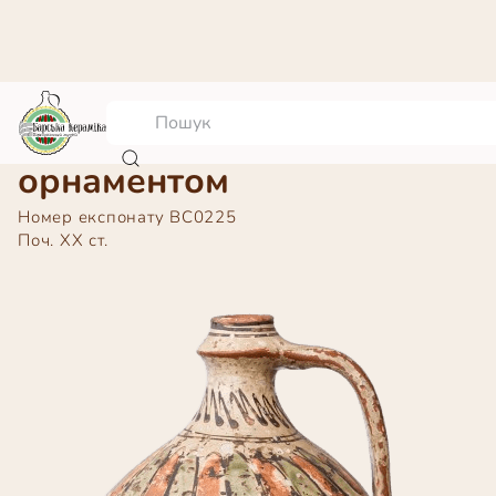
Банька з рослинним
орнаментом
Номер експонату
ВС0225
Поч. ХХ ст.