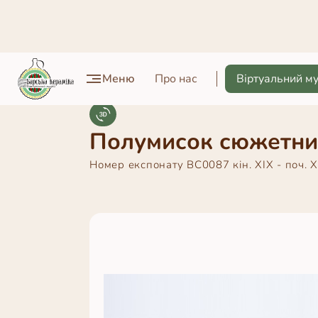
Меню
Про нас
Віртуальний м
Полумисок сюжетни
Номер експонату
BC0087
кін. ХІХ - поч. Х