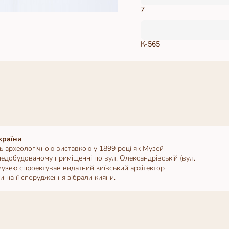
7
К-565
країни
ь археологічною виставкою у 1899 році як Музей
недобудованому приміщенні по вул. Олександрівській (вул.
музею спроектував видатний київський архітектор
 на її спорудження зібрали кияни.