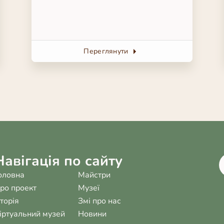
Переглянути
Навігація по сайту
оловна
Майстри
ро проект
Музеї
сторія
Змі про нас
іртуальний музей
Новини