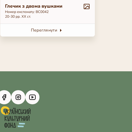
Глечик з двома вушками
Номер експонату: BC0042
20-30 рр. ХХ ст.
Переглянути