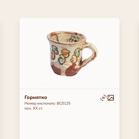
Горнятко
Номер експонату: ВС0125
поч. ХХ ст.