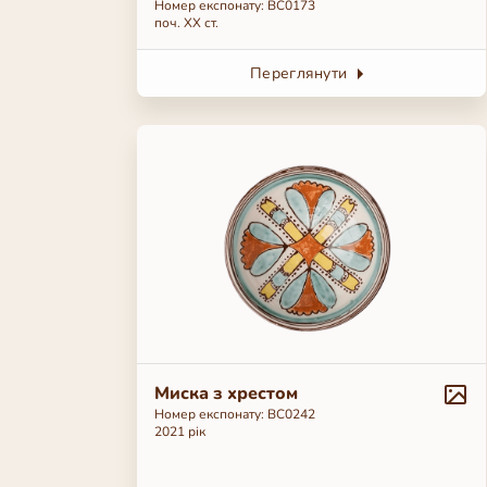
Номер експонату: ВС0173
поч. ХХ ст.
Переглянути
Миска з хрестом
Номер експонату: ВС0242
2021 рік