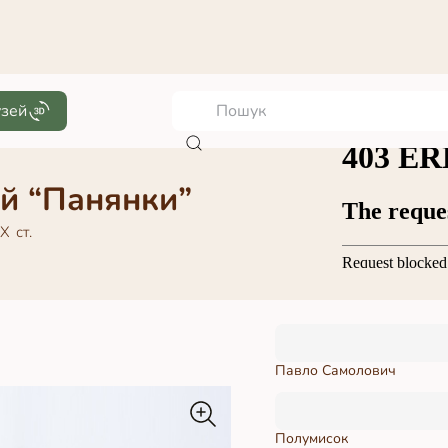
узей
й “Панянки”
Х ст.
Павло Самолович
Полумисок