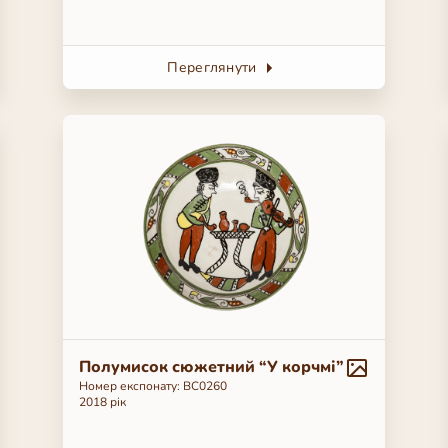
Переглянути
Полумисок сюжетний “У корчмі”
Номер експонату: ВС0260
2018 рік