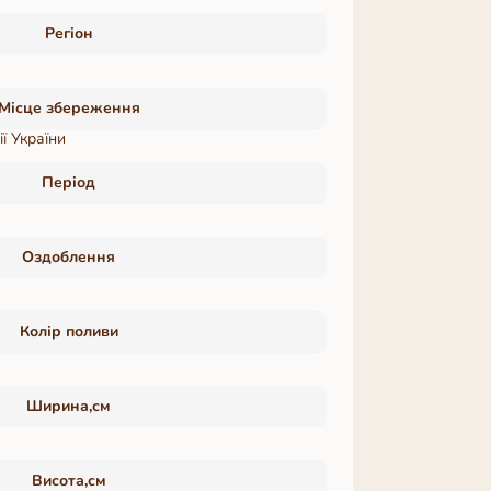
Регіон
Місце збереження
ї України
Період
Оздоблення
Колір поливи
Ширина,см
Висота,см