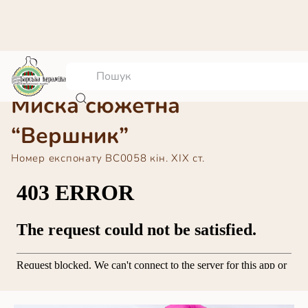
Миска сюжетна
“Вершник”
Номер експонату
ВС0058 кін. ХІХ ст.