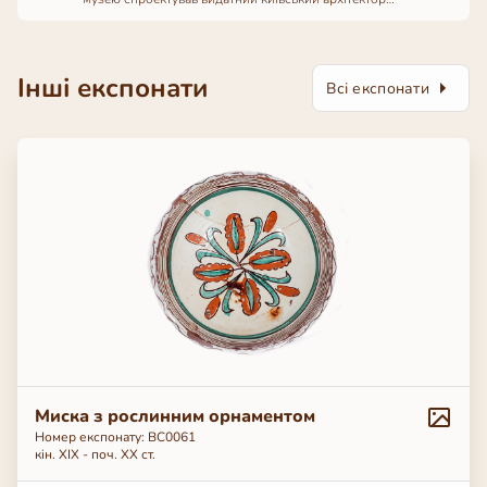
Владислав Городецький, а кошти на її спорудження
зібрали кияни.
Інші експонати
Всі експонати
Миска з рослинним орнаментом
Номер експонату: ВС0061
кін. ХІХ - поч. ХХ ст.