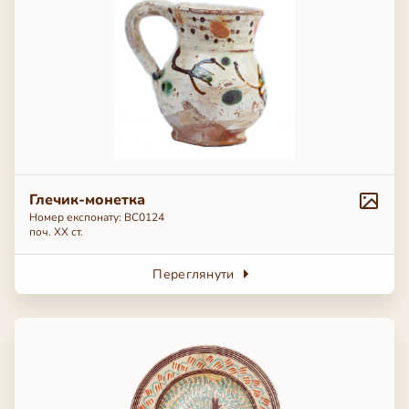
Глечик-монетка
Номер експонату: ВС0124
поч. ХХ ст.
Переглянути