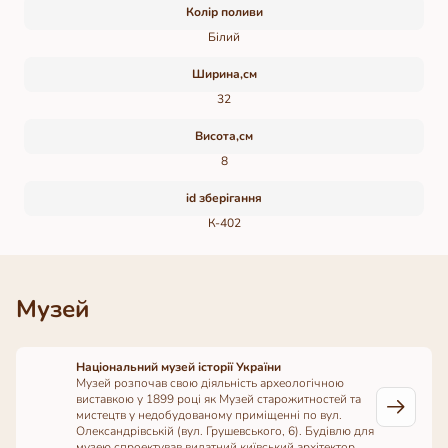
Колір поливи
Білий
Ширина,см
32
Висота,см
8
id зберігання
К-402
Музей
Національний музей історії України
Музей розпочав свою діяльність археологічною
виставкою у 1899 році як Музей старожитностей та
мистецтв у недобудованому приміщенні по вул.
Олександрівській (вул. Грушевського, 6). Будівлю для
музею спроектував видатний київський архітектор