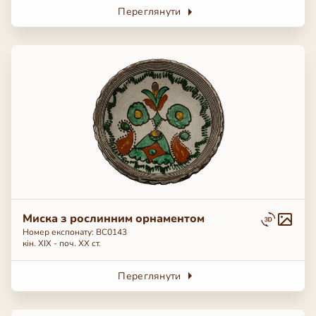
Переглянути
Миска з рослинним орнаментом
Номер експонату: ВС0143
кін. ХІХ - поч. ХХ ст.
Переглянути