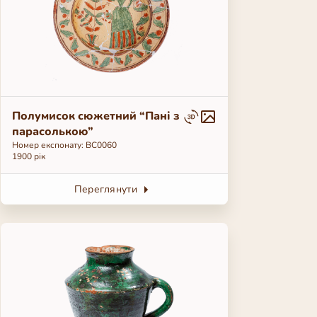
Полумисок сюжетний “Пані з
парасолькою”
Номер експонату: ВС0060
1900 рік
Переглянути