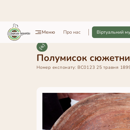
Меню
Про нас
Віртуальний м
Полумисок сюжетни
Номер експонату:
ВС0123
25 травня 189