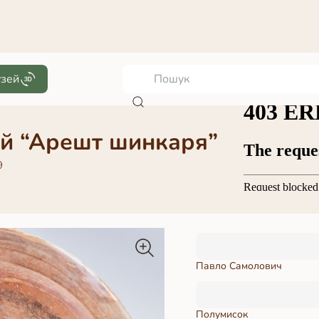
узей
й “Арешт шинкаря”
9
Павло Самолович
Полумисок