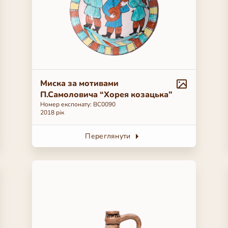
Миска за мотивами
П.Самоловича “Хорея козацька”
Номер експонату: BC0090
2018 рік
Переглянути