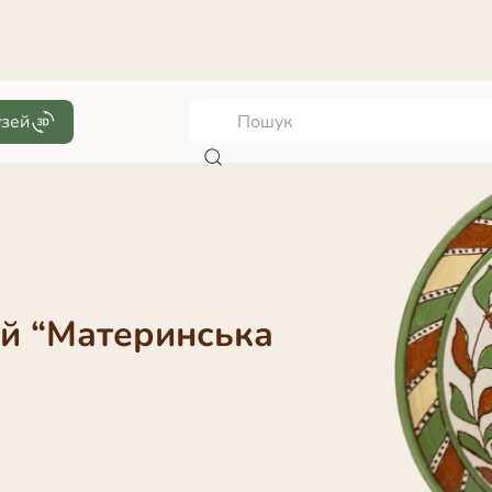
узей
й “Материнська