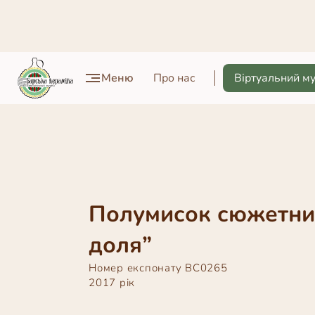
Меню
Про нас
Віртуальний м
Полумисок сюжетни
доля”
Номер експонату
ВС0265
2017 рік