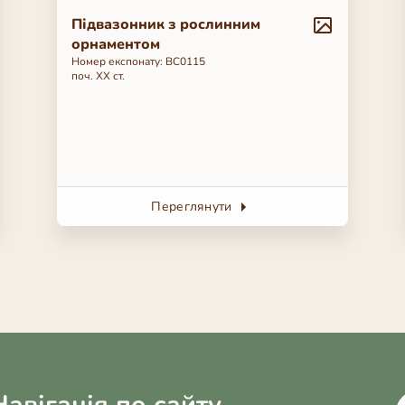
Підвазонник з рослинним
орнаментом
Номер експонату: ВС0115
поч. ХХ ст.
Переглянути