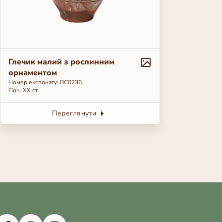
Глечик малий з рослинним
орнаментом
Номер експонату: ВС0236
Поч. ХХ ст.
Переглянути