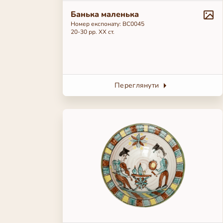
Банька маленька
Номер експонату: BC0045
20-30 рр. ХХ ст.
Переглянути